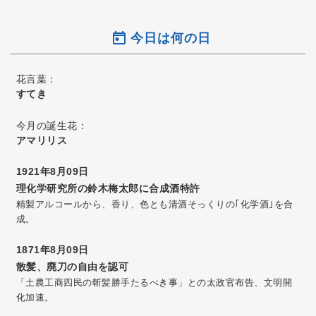
今日は何の日
花言葉：
すてき
今月の誕生花：
アマリリス
1921年8月09日
理化学研究所の鈴木梅太郎に合成酒特許
精製アルコールから、香り、色とも清酒そっくりの｢化学酒｣を合
成。
1871年8月09日
散髪、廃刀の自由を認可
「土農工商四民の斬髪勝手たるべき事」との太政官布告、文明開
化加速。