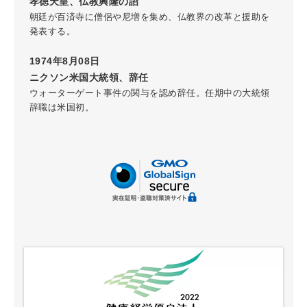
孝徳天皇、仏教興隆の詔
朝廷が百済寺に僧侶や尼増を集め、仏教界の改革と援助を
発表する。
1974年8月08日
ニクソン米国大統領、辞任
ウォーターゲート事件の関与を認め辞任。任期中の大統領
辞職は米国初。