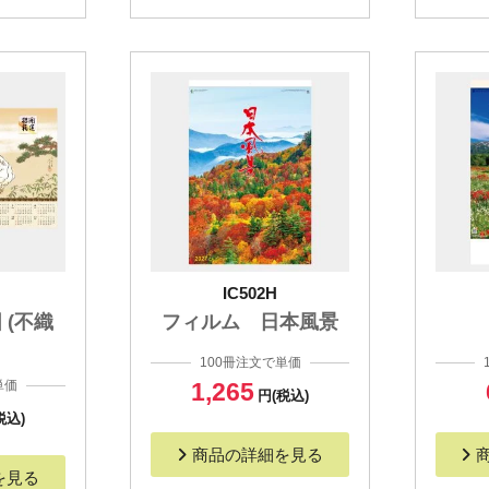
IC502H
 (不織
フィルム 日本風景
100冊注文で単価
単価
1,265
円(税込)
税込)
商品の詳細を見る
を見る