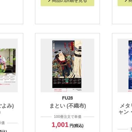
商品の詳細を見る
FU28
ごよみ)
まとい (不織布)
メタ
)
ャン
100冊注文で単価
単価
1,001
円(税込)
税込)