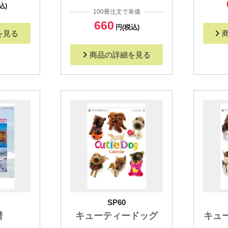
込)
100冊注文で単価
660
円(税込)
を見る
商品の詳細を見る
SP60
譜
キューティードッグ
キュ