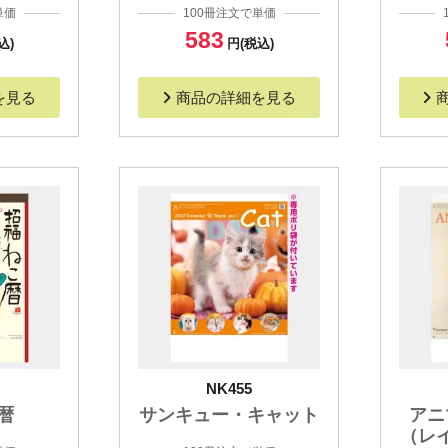
単価
100冊注文で単価
583
込)
円(税込)
を見る
商品の詳細を見る
NK455
暦
サンキュー・キャット
アニ
（レ