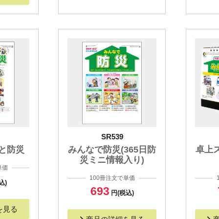
SR539
と防災
みんなで防災(365日防
卓上
災ミニ情報入り)
単価
100冊注文で単価
込)
693
円(税込)
を見る