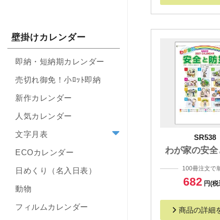
壁掛けカレンダー
即納・短納期カレンダー
売切れ御免！小ﾛｯﾄ即納
新作カレンダー
人気カレンダー
文字月表
SR538
わが家の安全
ECOカレンダー
100冊注文で
日めくり（名入日表）
682
円(税
動物
フィルムカレンダー
商品の詳細