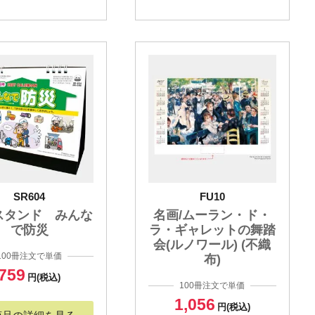
SR604
FU10
スタンド みんな
名画/ムーラン・ド・
で防災
ラ・ギャレットの舞踏
会(ルノワール) (不織
100冊注文で単価
布)
759
円(税込)
100冊注文で単価
1,056
円(税込)