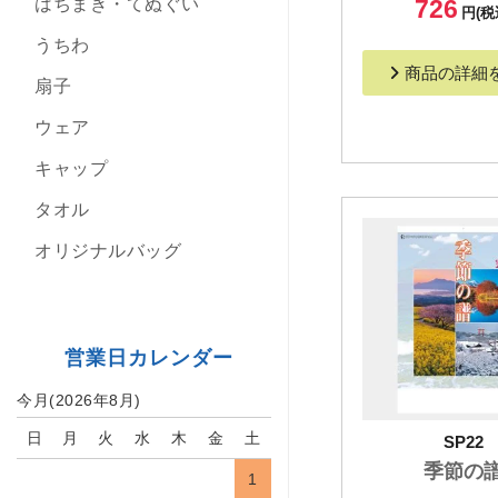
726
はちまき・てぬぐい
円(税
うちわ
商品の詳細
扇子
ウェア
キャップ
タオル
オリジナルバッグ
営業日カレンダー
今月(2026年8月)
日
月
火
水
木
金
土
SP22
季節の
1