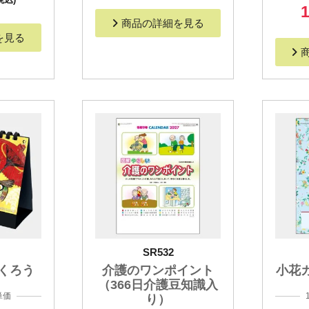
1
商品の詳細を見る
を見る
SR532
くろう
介護のワンポイント
小花
（366日介護豆知識入
単価
り）