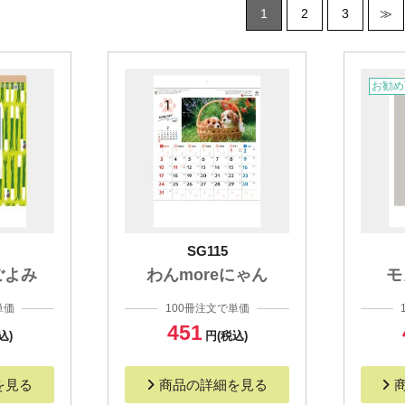
1
2
3
≫
お勧め
SG115
ごよみ
わんmoreにゃん
モ
単価
100冊注文で単価
451
込)
円(税込)
を見る
商品の詳細を見る