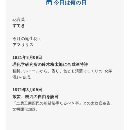
今日は何の日
花言葉：
すてき
今月の誕生花：
アマリリス
1921年8月09日
理化学研究所の鈴木梅太郎に合成酒特許
精製アルコールから、香り、色とも清酒そっくりの｢化学
酒｣を合成。
1871年8月09日
散髪、廃刀の自由を認可
「土農工商四民の斬髪勝手たるべき事」との太政官布告、
文明開化加速。