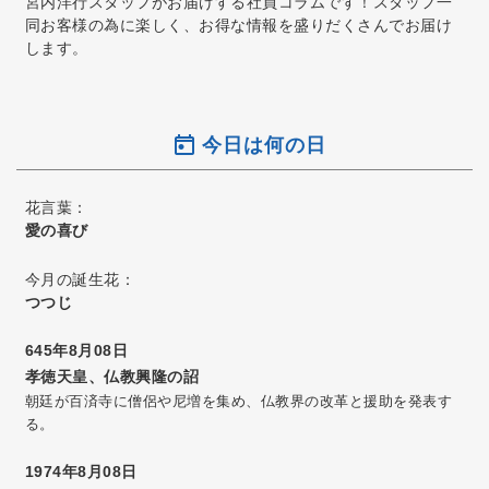
宮内洋行スタッフがお届けする社員コラムです！スタッフ一
同お客様の為に楽しく、お得な情報を盛りだくさんでお届け
します。
今日は何の日
花言葉：
愛の喜び
今月の誕生花：
つつじ
645年8月08日
孝徳天皇、仏教興隆の詔
朝廷が百済寺に僧侶や尼増を集め、仏教界の改革と援助を発表す
る。
1974年8月08日