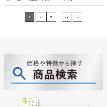
…
1
2
3
27
≫