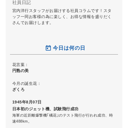
社員日記
宮内洋行スタッフがお届けする社員コラムです！スタ
ッフ一同お客様の為に楽しく、お得な情報を盛りだく
さんでお届けします。
今日は何の日
花言葉：
円熟の美
今月の誕生花：
ざくろ
1945年8月07日
日本初のジェット機、試験飛行成功
海軍の近距離爆撃機｢橘花｣のテスト飛行が行われ成功、時
速488km。