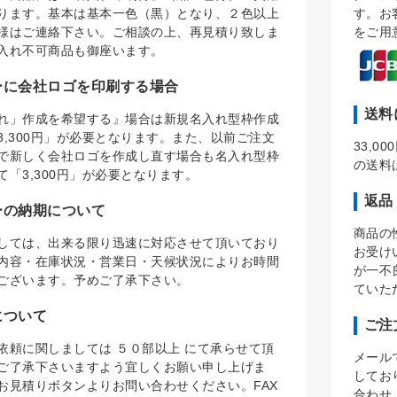
ります。基本は基本一色（黒）となり、２色以上
す。お
様はご連絡下さい。ご相談の上、再見積り致しま
をご用
入れ不可商品も御座います。
ーに会社ロゴを印刷する場合
送料
れ」作成を希望する』場合は新規名入れ型枠作成
3,300円」が必要となります。また、以前ご注文
33,
で新しく会社ロゴを作成し直す場合も名入れ型枠
の送料
て「3,300円」が必要となります。
返品
ーの納期について
商品の
しては、出来る限り迅速に対応させて頂いており
お受け
内容・在庫状況・営業日・天候状況によりお時間
が一不
ございます。予めご了承下さい。
ていた
について
ご注
依頼に関しましては ５０部以上 にて承らせて頂
メール
ご了承下さいますよう宜しくお願い申し上げま
してお
お見積りボタンよりお問い合わせください。FAX
合わせ