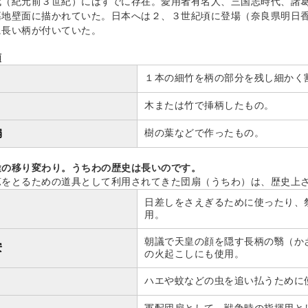
代（紀元前３世紀）にはすでに存在。愛用者有名人、三国志時代、諸
墓地壁面に描かれていた。日本へは２、３世紀頃に登場（奈良県明日
に長い柄が付いていた。
類
１本の細竹を柄の部分を残し細かく
木または竹で挿柄したもの。
扇
樹の葉などで作ったもの。
途の移り変わり。うちわの歴史は長いのです。
涼をとるための道具として利用されてきた団扇（うちわ）は、歴史上
日差しをさえぎるために使ったり、
用。
朝議で天皇の顔を隠す長柄の翳（か
安
の火起こしにも使用。
ハエや蚊などの虫を追い払うために