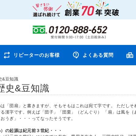
リピーターのお客様
よくある質問
史&豆知識
歴史&豆知識
わは「団扇」と書きますが、そもそもはこれは宛て字です。 ただしそ
する漢字です。例えば「団子」「団栗」（どんぐり） 「扇」は風を｛
「おうぎ」・・・ってなったそうです。
わ）の起源は紀元前３世紀・・・