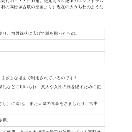
葛亮孔明・・・白羽扇。紀元前３世紀頃のエジプトラム
香村の高松塚古墳の壁画より）現在の大うちわのような
割り、放射線状に広げて紙を貼ったもの。
さまざまな場面で利用されているのです！
祭礼などに用いられ、貴人や女性の顔を隠すために使
ざし）に進化。 また天皇の食事をさましたり、宮中
使用。