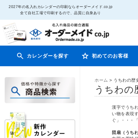
2027年の名入れカレンダーの印刷ならオーダーメイド.co.jp
全て自社工場で印刷するので、品質に自身あり
カレンダーを探す
初めてのお客様
ホーム
>
うちわの歴
うちわの
漢字でうち
い物を表現
ぐ」・・・
団扇（うち