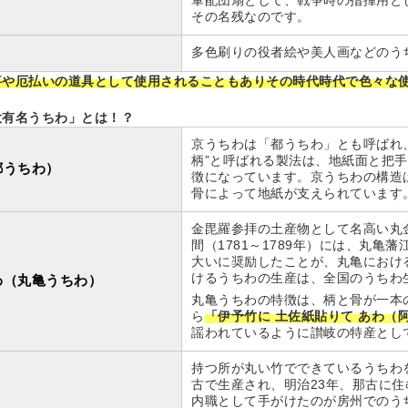
軍配団扇として、戦争時の指揮用と
その名残なのです。
多色刷りの役者絵や美人画などのう
事や厄払いの道具として使用されることもありその時代時代で色々な
大有名うちわ」とは！？
京うちわは「都うちわ」とも呼ばれ
柄”と呼ばれる製法は、地紙面と把
都うちわ）
徴になっています。京うちわの構造
骨によって地紙が支えられています
金毘羅参拝の土産物として名高い丸
間（1781～1789年）には、丸
大いに奨励したことが、丸亀におけ
けるうちわの生産は、全国のうちわ
わ（丸亀うちわ）
丸亀うちわの特徴は、柄と骨が一本
ら
「伊予竹に 土佐紙貼りて あわ（
謡われているように讃岐の特産とし
持つ所が丸い竹でできているうちわ
古で生産され、明治23年、那古に
内職として手がけたのが房州でのう