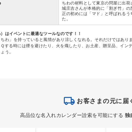
わ
ちわの材料として東京の問屋に出荷
城庄吉さんが本格的に「割ぎ竹」の
正の初めには「マド」と呼ばれるう
た。
わ）はイベントに最適なツールなのです！！
うちわ」を持っていると風情があり涼しくなれる。それだけではありま
ＢＱする時には煙を避けたり、火を熾したり、お土産、贈呈品、イン
しょう。
お客さまの元に届
高品位な名入れカレンダー詮索を可能にする
独