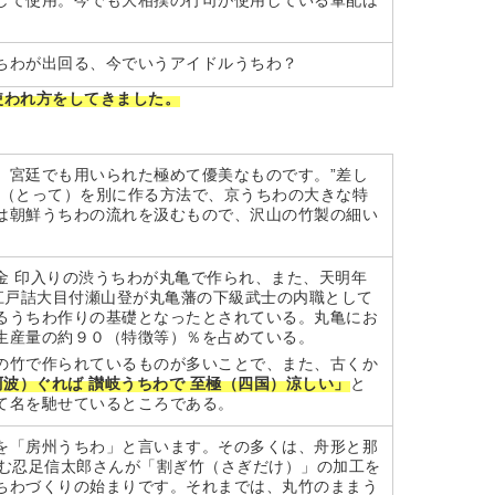
して使用。今でも大相撲の行司が使用している軍配は
ちわが出回る、今でいうアイドルうちわ？
使われ方をしてきました。
、宮廷でも用いられた極めて優美なものです。”差し
手（とって）を別に作る方法で、京うちわの大きな特
は朝鮮うちわの流れを汲むもので、沢山の竹製の細い
。
金 印入りの渋うちわが丸亀で作られ、また、天明年
亀藩江戸詰大目付瀬山登が丸亀藩の下級武士の内職として
るうちわ作りの基礎となったとされている。丸亀にお
生産量の約９０（特徴等）％を占めている。
の竹で作られているものが多いことで、また、古くか
阿波）ぐれば 讃岐うちわで 至極（四国）涼しい」
と
て名を馳せているところである。
を「房州うちわ」と言います。その多くは、舟形と那
住む忍足信太郎さんが「割ぎ竹（さぎだけ）」の加工を
ちわづくりの始まりです。それまでは、丸竹のままう