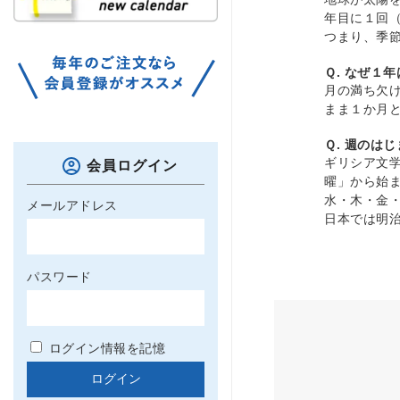
年目に１回
つまり、季
Ｑ. なぜ１
月の満ち欠
まま１か月
Ｑ. 週のは
ギリシア文
会員ログイン
曜」から始
水・木・金
メールアドレス
日本では明
パスワード
ログイン情報を記憶