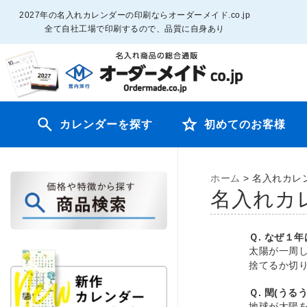
2027年の名入れカレンダーの印刷ならオーダーメイド.co.jp
全て自社工場で印刷するので、品質に自身あり
カレンダーを探す
初めてのお客様
ホーム
>
名入れカレン
名入れカ
Ｑ. なぜ１
太陽が一周
捨てるか切
Ｑ. 閏(うる
地球が太陽