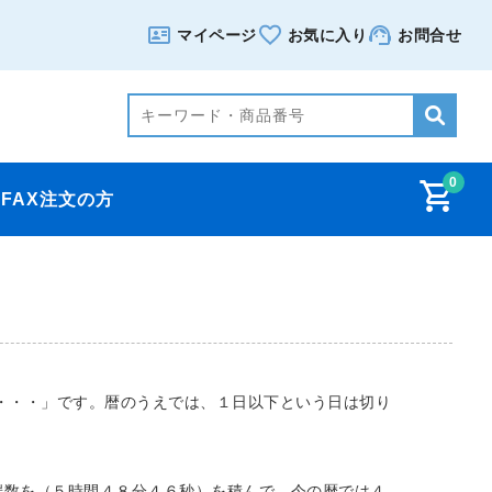
マイページ
お気に入り
お問合せ
0
FAX注文の方
・・・」です。暦のうえでは、１日以下という日は切り
端数を（５時間４８分４６秒）を積んで、今の暦では４