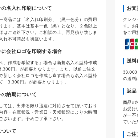
ーの名入れ印刷について
お支
ー商品には「名入れ印刷分」（黒一色分）の費用
クレジ
ります。基本は基本一色（黒）となり、２色以上
す。お
様はご連絡下さい。ご相談の上、再見積り致しま
をご用
入れ不可商品も御座います。
ーに会社ロゴを印刷する場合
送料
れ」作成を希望する』場合は新規名入れ型枠作成
3,300円」が必要となります。また、以前ご注文
33,
で新しく会社ロゴを作成し直す場合も名入れ型枠
の送料
て「3,300円」が必要となります。
返品
ーの納期について
商品の
しては、出来る限り迅速に対応させて頂いており
お受け
内容・在庫状況・営業日・天候状況によりお時間
が一不
ございます。予めご了承下さい。
ていた
について
ご注