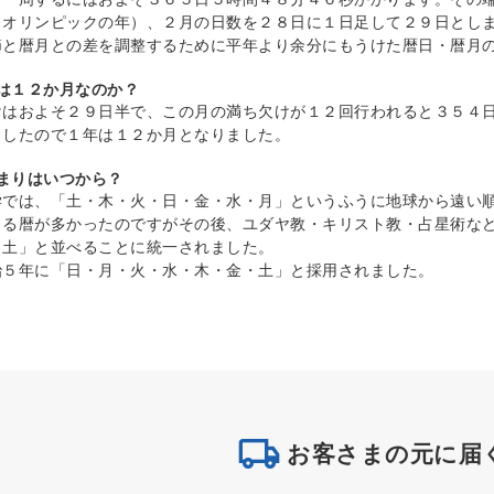
（オリンピックの年）、２月の日数を２８日に１日足して２９日とし
節と暦月との差を調整するために平年より余分にもうけた暦日・暦月
年は１２か月なのか？
けはおよそ２９日半で、この月の満ち欠けが１２回行われると３５４
としたので１年は１２か月となりました。
じまりはいつから？
学では、「土・木・火・日・金・水・月」というふうに地球から遠い
まる暦が多かったのですがその後、ユダヤ教・キリスト教・占星術な
・土」と並べることに統一されました。
治５年に「日・月・火・水・木・金・土」と採用されました。
お客さまの元に届