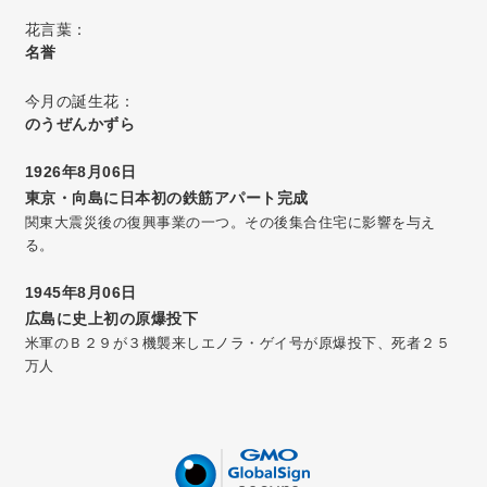
花言葉：
名誉
今月の誕生花：
のうぜんかずら
1926年8月06日
東京・向島に日本初の鉄筋アパート完成
関東大震災後の復興事業の一つ。その後集合住宅に影響を与え
る。
1945年8月06日
広島に史上初の原爆投下
米軍のＢ２９が３機襲来しエノラ・ゲイ号が原爆投下、死者２５
万人