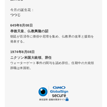
今月の誕生花：
つつじ
645年8月08日
孝徳天皇、仏教興隆の詔
朝廷が百済寺に僧侶や尼増を集め、仏教界の改革と援助を
発表する。
1974年8月08日
ニクソン米国大統領、辞任
ウォーターゲート事件の関与を認め辞任。任期中の大統領
辞職は米国初。