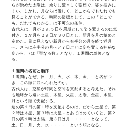
らが崇めた太陽は、余りに荒々しく強烈で、姿を掴みに
くい。しかし、月ならば優しく、どこからでもだれでも
見ることができる。時間の指標として、この「どこで
も、だれでもわかる」は不可欠の条件。
古代人は、月が２９.５日を周期として姿を変えるのに気
付き、１か月を２９日か３０日とし、新月を月の始めと
定めた。目に見えない新月から右半分の月を経て満月
へ、さらに左半分の月へと７日ごとに姿を変える神秘な
姿から、7は『聖なる数』となり、１週間の単位とな
る。
１週間の名前と順序
１週間はなぜ、日、月、火、水、木、金、土と名がつ
き、この順に並べられたのか。
古代人は、惑星が時間と空間を支配すると考えた。それ
も地球から遠い土星、木星、火星、太陽、金星、水星、
月という順で支配する。
週の第１日の第１時を支配するのは、だから土星で、第
２時は木星、第３時は火星－とあてはめていくと、第２
日の第１時は太陽、第３日は月・・・・・となって、
土、日、月、火、水・・・・・という順となる。