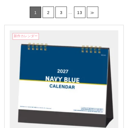
…
1
2
3
13
≫
新作カレンダー