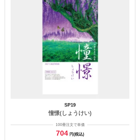
SP19
憧憬(しょうけい)
100冊注文で単価
704
円(税込)