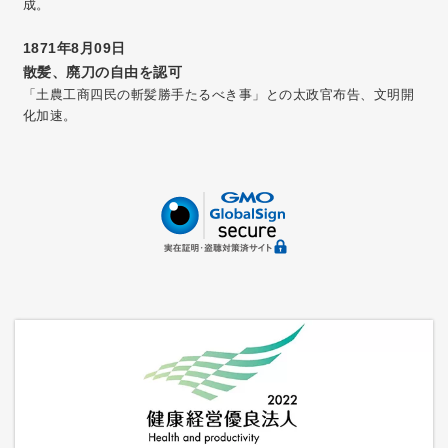
成。
1871年8月09日
散髪、廃刀の自由を認可
「土農工商四民の斬髪勝手たるべき事」との太政官布告、文明開
化加速。