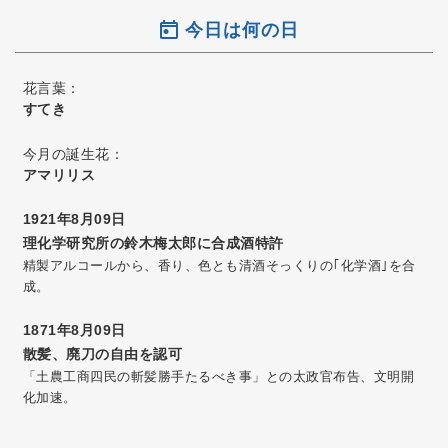
今日は何の日
花言葉：
すてき
今月の誕生花：
アマリリス
1921年8月09日
理化学研究所の鈴木梅太郎に合成酒特許
精製アルコールから、香り、色とも清酒そっくりの｢化学酒｣を合
成。
1871年8月09日
散髪、廃刀の自由を認可
「土農工商四民の斬髪勝手たるべき事」との太政官布告、文明開
化加速。