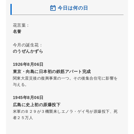
今日は何の日
花言葉：
名誉
今月の誕生花：
のうぜんかずら
1926年8月06日
東京・向島に日本初の鉄筋アパート完成
関東大震災後の復興事業の一つ。その後集合住宅に影響を
与える。
1945年8月06日
広島に史上初の原爆投下
米軍のＢ２９が３機襲来しエノラ・ゲイ号が原爆投下、死
者２５万人