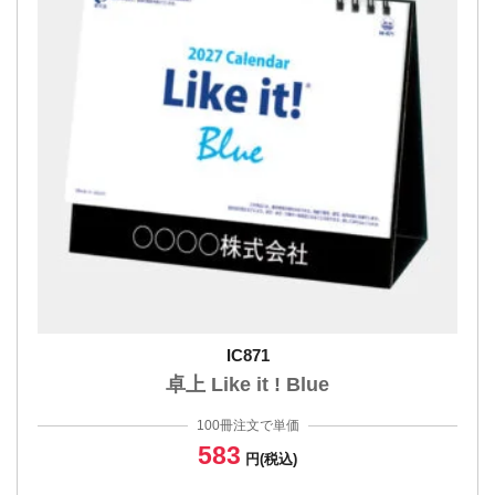
IC871
卓上 Like it ! Blue
100冊注文で単価
583
円(税込)