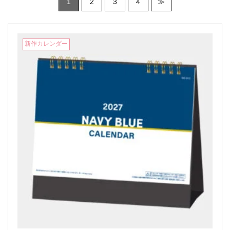
1
2
3
4
≫
新作カレンダー