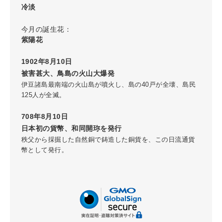
冷淡
今月の誕生花：
紫陽花
1902年8月10日
被害甚大、鳥島の火山大爆発
伊豆諸島最南端の火山島が噴火し、島の40戸が全壊、島民
125人が全滅。
708年8月10日
日本初の貨幣、和同開珎を発行
秩父から採掘した自然銅で鋳造した銅貨を、この日流通貨
幣として発行。