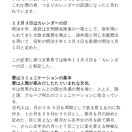
これが暦の表、つまりカレンダーの語源になったと言わ
れています。
１２月３日はカレンダーの日
明治６年、政府は文明開化推進の一環として、長年用い
られてきた太陰太陽暦を廃止し、諸外国と同じ太陽暦法
を用いて、旧年の明治５年１２月３日を新暦の明治１月
１日と定めた。
この史実に基づき業界では毎年１２月３日を「カレンダ
ーの日」と制定した。
暦はコミュニケーションの基本
暦は人類が産みだしたたぐいまれな文化
。
今は世界のほとんどの国が共通の暦を使い、人と人、国
と国、グループ同士のコミュニケーションに役立ってい
る。
古代人は、月が２９.５日を周期として姿を変えるのに気
付き、１か月を２９日か３０日とし、新月を月の始めと
定めた。目に見えない新月から右半分の月を経て満月
へ、さらに左半分の月へと７日ごとに姿を変える神秘な