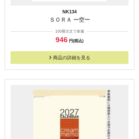
NK134
ＳＯＲＡ ー空ー
100冊注文で単価
946
円(税込)
商品の詳細を見る