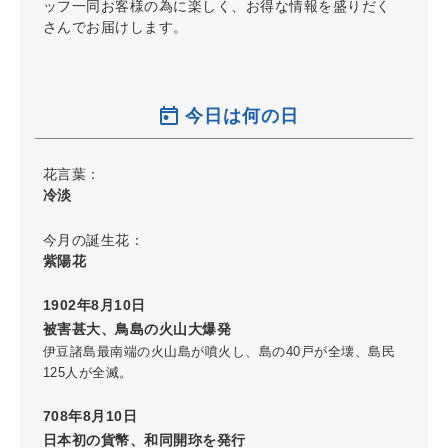
ッフ一同お客様の為に楽しく、お得な情報を盛りだく
さんでお届けします。
今日は何の日
花言葉：
冷淡
今月の誕生花：
紫陽花
1902年8月10日
被害甚大、鳥島の火山大爆発
伊豆諸島最南端の火山島が噴火し、島の40戸が全壊、島民
125人が全滅。
708年8月10日
日本初の貨幣、和同開珎を発行