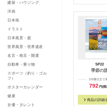
建築・ハウジング
洋画
日本画
イラスト
日本風景・庭
世界風景・世界遺産
名言・格言・開運
SP22
自動車・乗り物
季節の
スポーツ（釣り・ゴル
フ）
100冊注文で
792
円(税
ポスターカレンダー
健康
商品の詳細
女優・タレント