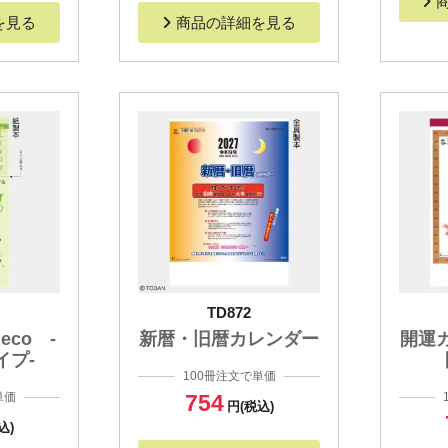
を見る
商品の詳細を見る
TD872
co -
新暦・旧暦カレンダー
開運
イプ-
100冊注文で単価
単価
754
円(税込)
込)