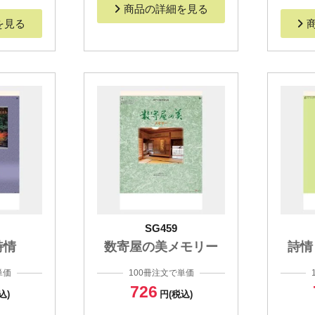
商品の詳細を見る
を見る
SG459
詩情
数寄屋の美メモリー
詩情
単価
100冊注文で単価
726
込)
円(税込)