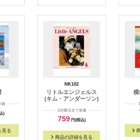
NK102
譜
リトルエンジェルス
横
(キム・アンダーソン)
単価
100冊注文で単価
込)
759
円(税込)
を見る
商品の詳細を見る