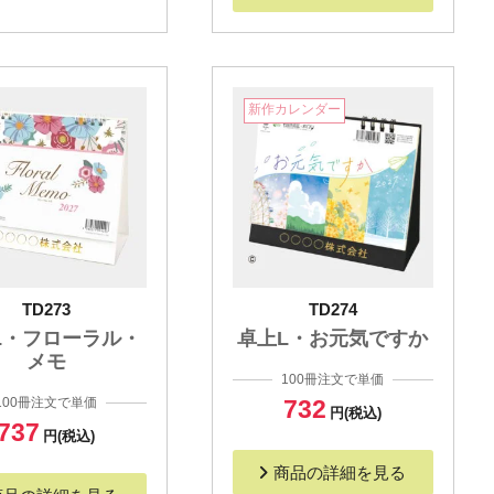
新作カレンダー
TD273
TD274
L・フローラル・
卓上L・お元気ですか
メモ
100冊注文で単価
100冊注文で単価
732
円(税込)
737
円(税込)
商品の詳細を見る