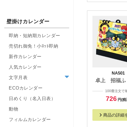
壁掛けカレンダー
即納・短納期カレンダー
売切れ御免！小ﾛｯﾄ即納
新作カレンダー
人気カレンダー
NA501
文字月表
卓上 招福ふ
ECOカレンダー
100冊注文で
726
日めくり（名入日表）
円(税
動物
商品の詳細
フィルムカレンダー