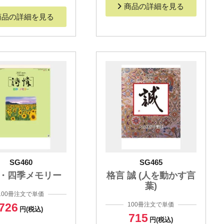
商品の詳細を見る
商品の詳細を見る
SG460
SG465
・四季メモリー
格言 誠 (人を動かす言
葉)
100冊注文で単価
726
100冊注文で単価
円(税込)
715
円(税込)