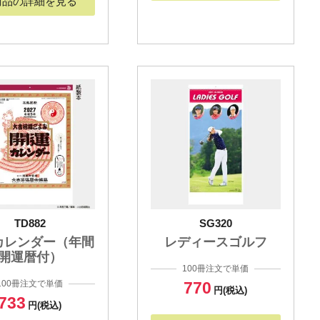
商品の詳細を見る
TD882
SG320
カレンダー（年間
レディースゴルフ
開運暦付）
100冊注文で単価
100冊注文で単価
770
円(税込)
733
円(税込)