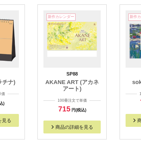
新作カレンダー
新作
SP88
プラチナ)
AKANE ART (アカネ
so
アート)
単価
100冊注文で単価
込)
715
円(税込)
を見る
商品の詳細を見る