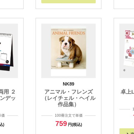
NK89
両用 ２
アニマル・フレンズ
卓上
インデッ
（レイチェル・ヘイル
作品集）
単価
100冊注文で単価
759
込)
円(税込)