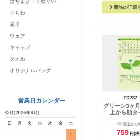
はちまき・てぬぐい
商品の詳細
うちわ
扇子
ウェア
キャップ
タオル
オリジナルバッグ
TD787
営業日カレンダー
グリーン3ヶ月e
上から順タ
今月(2026年8月)
日
月
火
水
木
金
土
100冊注文で
759
円(税
1