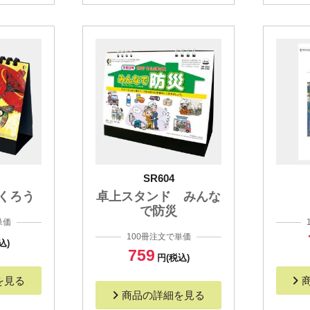
SR604
くろう
卓上スタンド みんな
で防災
単価
100冊注文で単価
込)
759
円(税込)
を見る
商品の詳細を見る