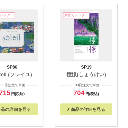
カレンダー
新作カレンダー
SP86
SP19
keil (ソレイユ)
憧憬(しょうけい)
100冊注文で単価
100冊注文で単価
715
704
円(税込)
円(税込)
商品の詳細を見る
商品の詳細を見る