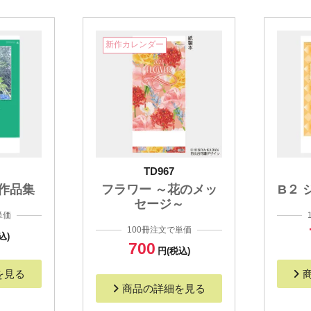
新作カレンダー
TD967
作品集
フラワー ～花のメッ
B２
セージ～
単価
100冊注文で単価
込)
700
円(税込)
を見る
商品の詳細を見る