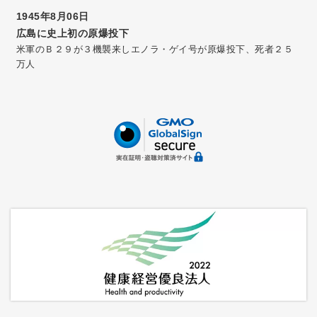
1945年8月06日
広島に史上初の原爆投下
米軍のＢ２９が３機襲来しエノラ・ゲイ号が原爆投下、死者２５
万人