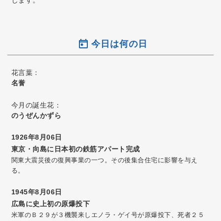
します。
今日は何の日
花言葉：
名誉
今月の誕生花：
のうぜんかずら
1926年8月06日
東京・向島に日本初の鉄筋アパート完成
関東大震災後の復興事業の一つ。その後集合住宅に影響を与え
る。
1945年8月06日
広島に史上初の原爆投下
米軍のＢ２９が３機襲来しエノラ・ゲイ号が原爆投下、死者２５