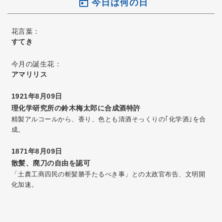
今日は何の日
花言葉：
すてき
今月の誕生花：
アマリリス
1921年8月09日
理化学研究所の鈴木梅太郎に合成酒特許
精製アルコールから、香り、色とも清酒そっくりの｢化学酒｣を合
成。
1871年8月09日
散髪、廃刀の自由を認可
「土農工商四民の斬髪勝手たるべき事」との太政官布告、文明開
化加速。