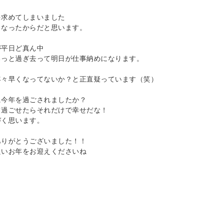
を求めてしまいました
くなったからだと思います。
が平日ど真ん中
るっと過ぎ去って明日が仕事納めになります。
年々早くなってないか？と正直疑っています（笑）
に今年を過ごされましたか？
て過ごせたらそれだけで幸せだな！
づく思います。
ありがとうございました！！
良いお年をお迎えくださいね