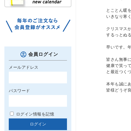
とことん暖
いきなり寒
クリスマス
するっとぬ
早いです。
会員ログイン
皆さん無事
健康で笑っ
メールアドレス
と最近つく
本年も誠に
皆様どうぞ
パスワード
ログイン情報を記憶