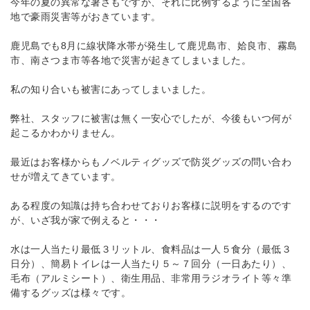
今年の夏の異常な暑さもですが、それに比例するように全国各
地で豪雨災害等がおきています。
鹿児島でも8月に線状降水帯が発生して鹿児島市、姶良市、霧島
市、南さつま市等各地で災害が起きてしまいました。
私の知り合いも被害にあってしまいました。
弊社、スタッフに被害は無く一安心でしたが、今後もいつ何が
起こるかわかりません。
最近はお客様からもノベルティグッズで防災グッズの問い合わ
せが増えてきています。
ある程度の知識は持ち合わせておりお客様に説明をするのです
が、いざ我が家で例えると・・・
水は一人当たり最低３リットル、食料品は一人５食分（最低３
日分）、簡易トイレは一人当たり５～７回分（一日あたり）、
毛布（アルミシート）、衛生用品、非常用ラジオライト等々準
備するグッズは様々です。