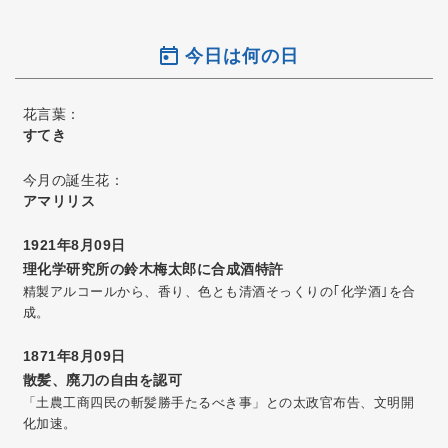
今日は何の日
花言葉：
すてき
今月の誕生花：
アマリリス
1921年8月09日
理化学研究所の鈴木梅太郎に合成酒特許
精製アルコールから、香り、色とも清酒そっくりの｢化学酒｣を合
成。
1871年8月09日
散髪、廃刀の自由を認可
「土農工商四民の斬髪勝手たるべき事」との太政官布告、文明開
化加速。