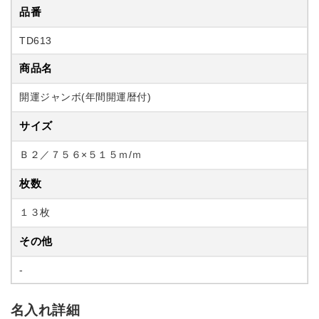
品番
TD613
商品名
開運ジャンボ(年間開運暦付)
サイズ
Ｂ２／７５６×５１５ｍ/ｍ
枚数
１３枚
その他
-
名入れ詳細