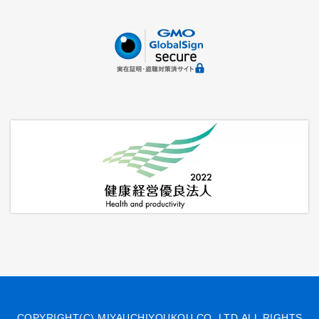
COPYRIGHT(C) MIYAUCHIYOUKOU CO.,LTD.ALL RIGHTS