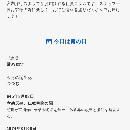
宮内洋行スタッフがお届けする社員コラムです！スタッフ一
同お客様の為に楽しく、お得な情報を盛りだくさんでお届け
します。
今日は何の日
花言葉：
愛の喜び
今月の誕生花：
つつじ
645年8月08日
孝徳天皇、仏教興隆の詔
朝廷が百済寺に僧侶や尼増を集め、仏教界の改革と援助を発表す
る。
1974年8月08日