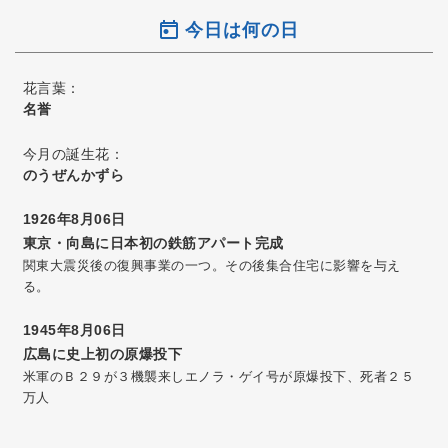
今日は何の日
花言葉：
名誉
今月の誕生花：
のうぜんかずら
1926年8月06日
東京・向島に日本初の鉄筋アパート完成
関東大震災後の復興事業の一つ。その後集合住宅に影響を与え
る。
1945年8月06日
広島に史上初の原爆投下
米軍のＢ２９が３機襲来しエノラ・ゲイ号が原爆投下、死者２５
万人