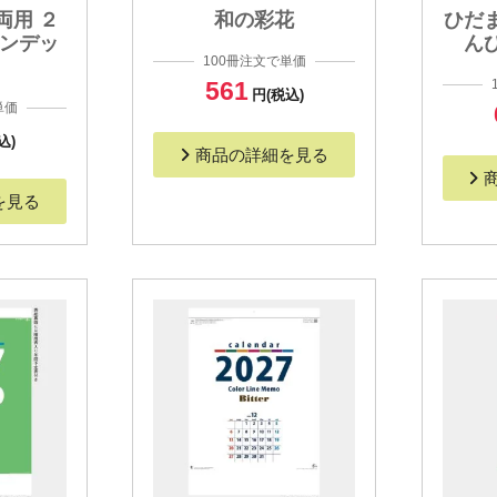
両用 ２
和の彩花
ひだ
インデッ
ん
100冊注文で単価
561
円(税込)
単価
込)
商品の詳細を見る
を見る