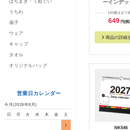
はちまき・てぬぐい
ーインデッ
うちわ
100冊注文で
649
円(税
扇子
ウェア
商品の詳細
キャップ
タオル
オリジナルバッグ
営業日カレンダー
今月(2026年8月)
日
月
火
水
木
金
土
1
NK546