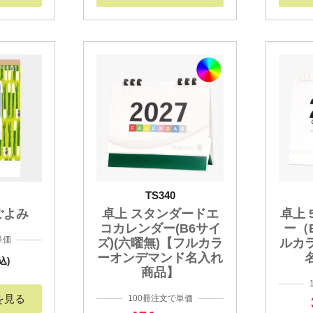
TS340
ごよみ
卓上 スタンダードエ
卓上
コカレンダー(B6サイ
ー（
単価
ズ)(六曜無)【フルカラ
ルカ
ーオンデマンド名入れ
込)
商品】
を見る
100冊注文で単価