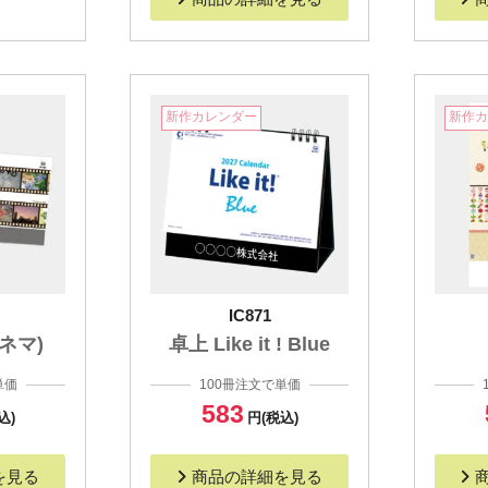
新作カレンダー
新作
IC871
シネマ)
卓上 Like it ! Blue
単価
100冊注文で単価
583
込)
円(税込)
を見る
商品の詳細を見る