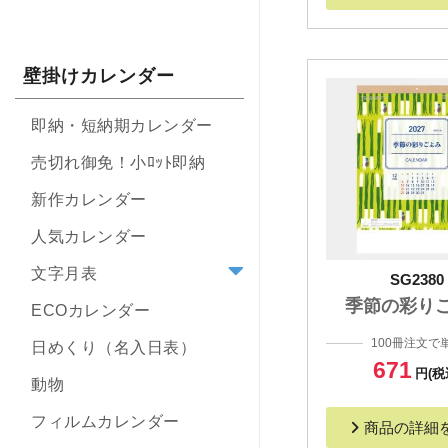
壁掛けカレンダー
即納・短納期カレンダー
売切れ御免！小ﾛｯﾄ即納
新作カレンダー
人気カレンダー
文字月表
SG2380
季節の彩り
ECOカレンダー
100冊注文で
日めくり（名入日表）
671
円(税
動物
フィルムカレンダー
商品の詳細