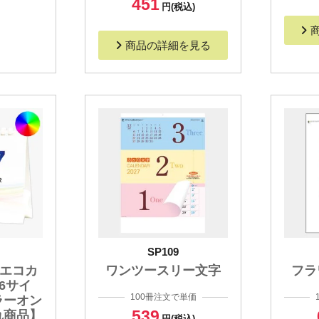
451
円(税込)
商品の詳細を見る
SP109
ルエコカ
ワンツースリー文字
フラ
6サイ
100冊注文で単価
ラーオン
539
れ商品】
円(税込)