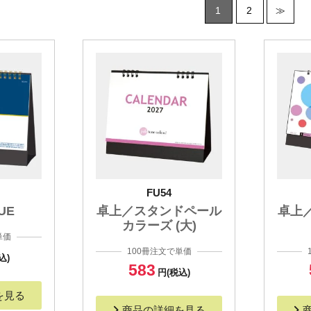
1
2
≫
FU54
UE
卓上／スタンドペール
卓上
カラーズ (大)
単価
100冊注文で単価
込)
583
円(税込)
を見る
商品の詳細を見る