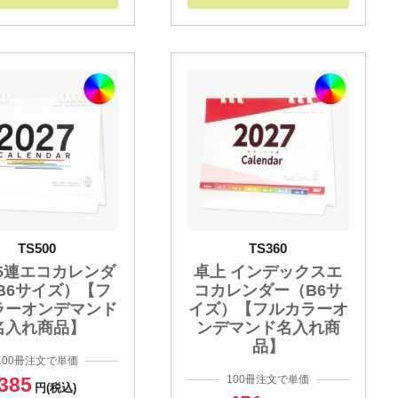
TS500
TS360
 5連エコカレンダ
卓上 インデックスエ
B6サイズ）【フ
コカレンダー（B6サ
ラーオンデマンド
イズ）【フルカラーオ
名入れ商品】
ンデマンド名入れ商
品】
100冊注文で単価
385
100冊注文で単価
円(税込)