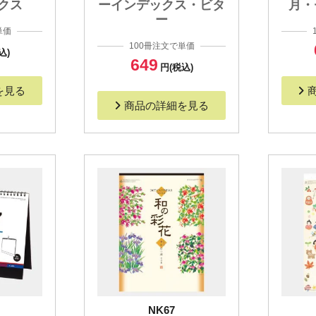
クス
ーインデックス・ビタ
月・
ー
単価
100冊注文で単価
込)
649
円(税込)
を見る
商品の詳細を見る
NK67