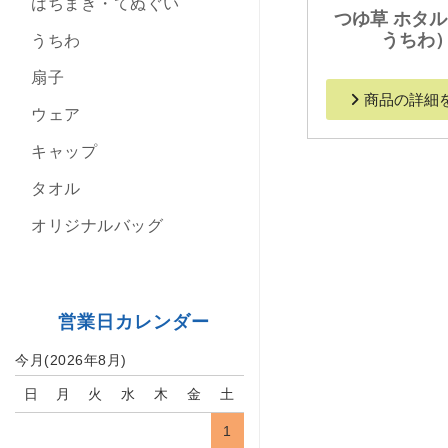
はちまき・てぬぐい
つゆ草 ホタ
うちわ
うちわ
扇子
商品の詳細
ウェア
キャップ
タオル
オリジナルバッグ
営業日カレンダー
今月(2026年8月)
日
月
火
水
木
金
土
1