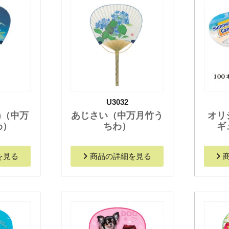
U3032
)（中万
あじさい（中万月竹う
オリ
わ）
ちわ）
ギ
を見る
商品の詳細を見る