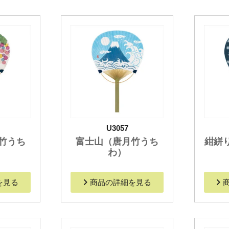
U3057
竹うち
富士山（唐月竹うち
紺絣
わ）
を見る
商品の詳細を見る