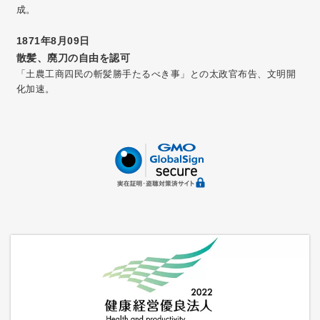
成。
1871年8月09日
散髪、廃刀の自由を認可
「土農工商四民の斬髪勝手たるべき事」との太政官布告、文明開
化加速。