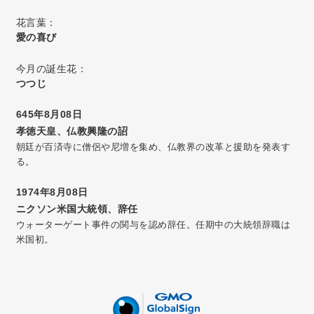
花言葉：
愛の喜び
今月の誕生花：
つつじ
645年8月08日
孝徳天皇、仏教興隆の詔
朝廷が百済寺に僧侶や尼増を集め、仏教界の改革と援助を発表す
る。
1974年8月08日
ニクソン米国大統領、辞任
ウォーターゲート事件の関与を認め辞任。任期中の大統領辞職は
米国初。