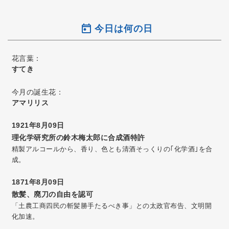
今日は何の日
花言葉：
すてき
今月の誕生花：
アマリリス
1921年8月09日
理化学研究所の鈴木梅太郎に合成酒特許
精製アルコールから、香り、色とも清酒そっくりの｢化学酒｣を合
成。
1871年8月09日
散髪、廃刀の自由を認可
「土農工商四民の斬髪勝手たるべき事」との太政官布告、文明開
化加速。