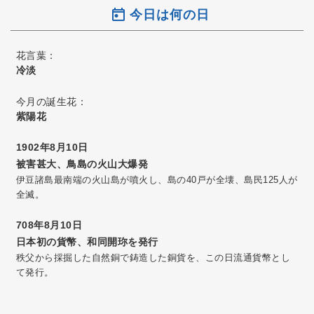
今日は何の日
花言葉：
冷淡
今月の誕生花：
紫陽花
1902年8月10日
被害甚大、鳥島の火山大爆発
伊豆諸島最南端の火山島が噴火し、島の40戸が全壊、島民125人が
全滅。
708年8月10日
日本初の貨幣、和同開珎を発行
秩父から採掘した自然銅で鋳造した銅貨を、この日流通貨幣とし
て発行。