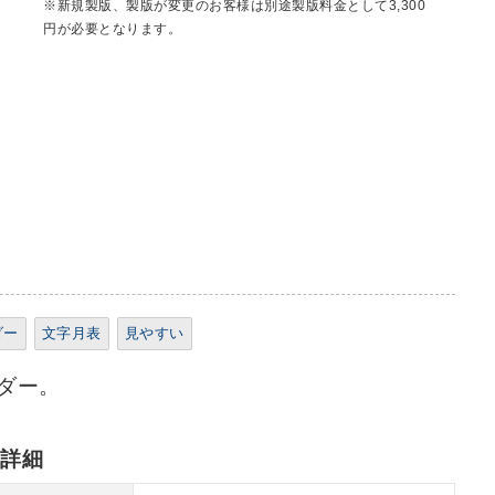
※新規製版、製版が変更のお客様は別途製版料金として3,300
円が必要となります。
ダー
文字月表
見やすい
ダー。
れ詳細