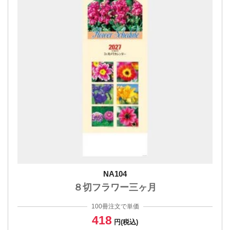
NA104
８切フラワー三ヶ月
100冊注文で単価
418
円(税込)