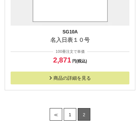
SG10A
名入日表１０号
100冊注文で単価
2,871
円(税込)
商品の詳細を見る
≪
1
2