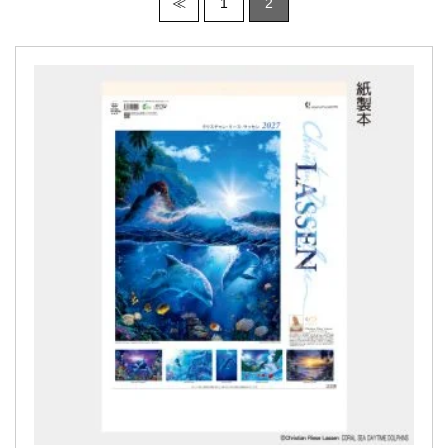
≪
1
2