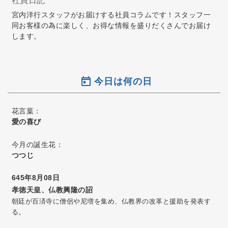
社員日記
宮内洋行スタッフがお届けする社員コラムです！スタッフ一
同お客様の為に楽しく、お得な情報を盛りだくさんでお届け
します。
今日は何の日
花言葉：
愛の喜び
今月の誕生花：
つつじ
645年8月08日
孝徳天皇、仏教興隆の詔
朝廷が百済寺に僧侶や尼増を集め、仏教界の改革と援助を発表す
る。