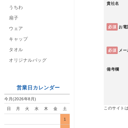
貴社名
うちわ
扇子
必須
お電
ウェア
キャップ
タオル
必須
メー
オリジナルバッグ
備考欄
営業日カレンダー
今月(2026年8月)
このサイトは
日
月
火
水
木
金
土
1