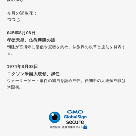
今月の誕生花：
つつじ
645年8月08日
孝徳天皇、仏教興隆の詔
朝廷が百済寺に僧侶や尼増を集め、仏教界の改革と援助を発表す
る。
1974年8月08日
ニクソン米国大統領、辞任
ウォーターゲート事件の関与を認め辞任。任期中の大統領辞職は
米国初。