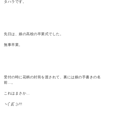
タハラです。
先日は、娘の高校の卒業式でした。
無事卒業。
受付の時に花柄の封筒を渡されて、裏には娘の手書きの名
前…。
これはまさか…
ヽ(ﾟДﾟ;)ﾉ!!