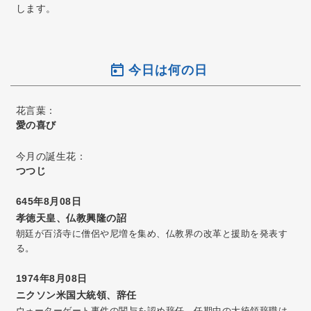
します。
今日は何の日
花言葉：
愛の喜び
今月の誕生花：
つつじ
645年8月08日
孝徳天皇、仏教興隆の詔
朝廷が百済寺に僧侶や尼増を集め、仏教界の改革と援助を発表す
る。
1974年8月08日
ニクソン米国大統領、辞任
ウォーターゲート事件の関与を認め辞任。任期中の大統領辞職は