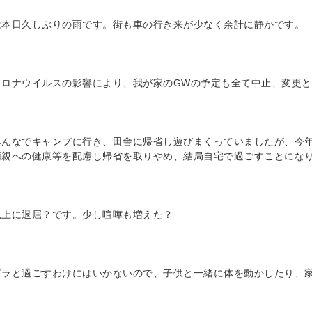
は本日久しぶりの雨です。街も車の行き来が少なく余計に静かです。
コロナウイルスの影響により、我が家のGWの予定も全て中止、変更
みんなでキャンプに行き、田舎に帰省し遊びまくっていましたが、今
両親への健康等を配慮し帰省を取りやめ、結局自宅で過ごすことにな
以上に退屈？です。少し喧嘩も増えた？
ダラと過ごすわけにはいかないので、子供と一緒に体を動かしたり、家