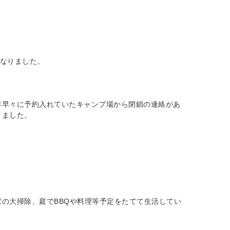
となりました。
年早々に予約入れていたキャンプ場から閉鎖の連絡があ
りました。
の大掃除、庭でBBQや料理等予定をたてて生活してい