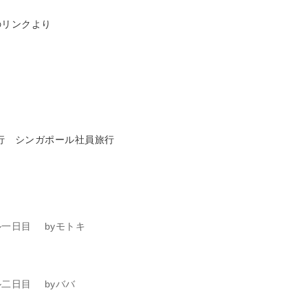
のリンクより
洋行 シンガポール社員旅行
一日目 byモトキ
二日目 byババ