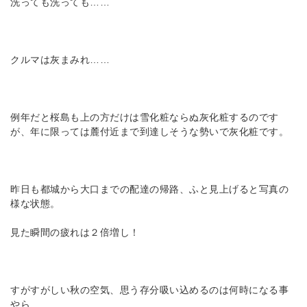
洗っても洗っても……
クルマは灰まみれ……
例年だと桜島も上の方だけは雪化粧ならぬ灰化粧するのです
が、年に限っては麓付近まで到達しそうな勢いで灰化粧です。
昨日も都城から大口までの配達の帰路、ふと見上げると写真の
様な状態。
見た瞬間の疲れは２倍増し！
すがすがしい秋の空気、思う存分吸い込めるのは何時になる事
やら…