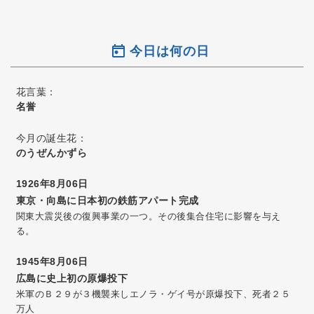
今日は何の日
花言葉：
名誉
今月の誕生花：
のうぜんかずら
1926年8月06日
東京・向島に日本初の鉄筋アパート完成
関東大震災後の復興事業の一つ。その後集合住宅に影響を与え
る。
1945年8月06日
広島に史上初の原爆投下
米軍のＢ２９が３機襲来しエノラ・ゲイ号が原爆投下、死者２５
万人