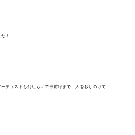
。
した！
アーティストも何組もいて最前線まで、人をおしのけて