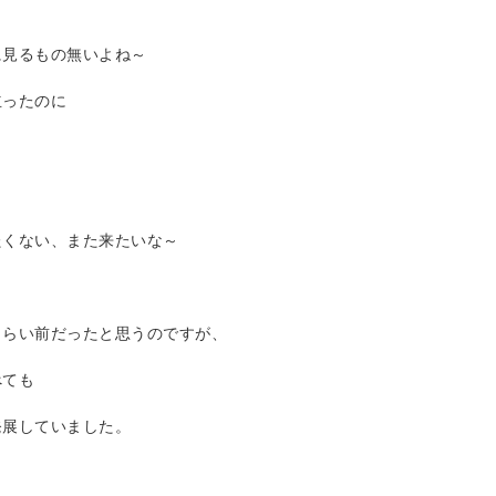
に見るもの無いよね～
立ったのに
たくない、また来たいな～
くらい前だったと思うのですが、
べても
発展していました。