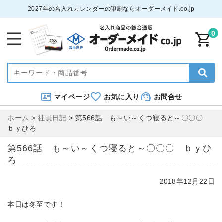
2027年の名入れカレンダーの印刷ならオーダーメイド.co.jp
0
マイページ
お気に入り
お問合せ
ホーム
>
社員日記
>
第566話 も～い～くつ寝ると～〇〇〇
ｂｙひろ
第566話 も～い～くつ寝ると～〇〇〇 ｂｙひ
ろ
2018年12月22日
本日は冬至です！