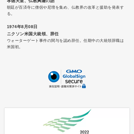
孝徳天皇、仏教興隆の詔
朝廷が百済寺に僧侶や尼増を集め、仏教界の改革と援助を発表す
る。
1974年8月08日
ニクソン米国大統領、辞任
ウォーターゲート事件の関与を認め辞任。任期中の大統領辞職は
米国初。