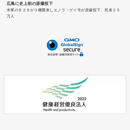
広島に史上初の原爆投下
米軍のＢ２９が３機襲来しエノラ・ゲイ号が原爆投下、死者２５
万人