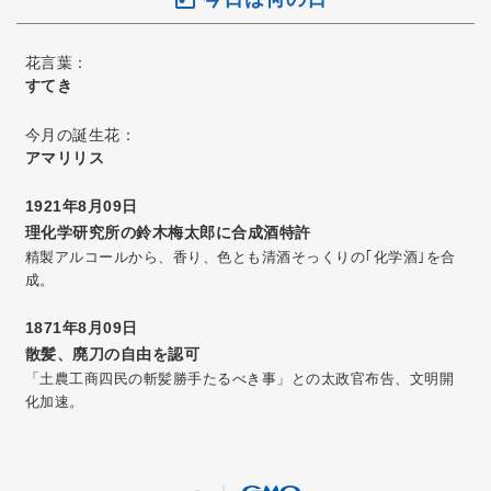
花言葉：
すてき
今月の誕生花：
アマリリス
1921年8月09日
理化学研究所の鈴木梅太郎に合成酒特許
精製アルコールから、香り、色とも清酒そっくりの｢化学酒｣を合
成。
1871年8月09日
散髪、廃刀の自由を認可
「土農工商四民の斬髪勝手たるべき事」との太政官布告、文明開
化加速。